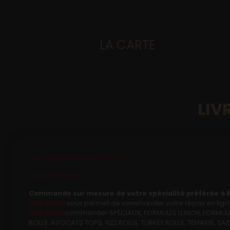
LA CARTE
Accueil
Allergènes
LIV
Charte Qualité
C.G.V
COPSUSHI Richemont 57270
Contact
Tél:03 56 71 93 05
Mentions Légales
Commande sur mesure de votre spécialité préférée à 
COPSUSHI
vous permet de commander votre repas en ligne 
Mobile
COPSUSHI
commander:SPÉCIAUX, FORMULES LUNCH, FORMULES Y
ROLLS, AVOCATS TOPS, FIZZ ROLLS, TURKEY ROLLS, TEMAKIS, S
Mon Compte