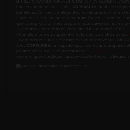
ENTRÉES & ACCOMPAGNEMENTS, MENUS KIDS, DESSERTS, BOISSON
Pour le confort de ses clients,
COPSUSHI
accepte les règleme
Notre Restaurant
Bénéficiez d'un service élégant et rapide grâce à notre site 
Suiver aussi l'état de notre restaurant (Ouvert, Fermé ou 
quelques produits, n'hésitez pas à nous suivre sur notre sit
Zones de Livraison
=> Comment commander votre plat à Richemont 57270 ?
- Par téléphone en appelant directement sur notre numéro
- Commander sur le site en ligne et vous recevez un SMS ou 
Avec
COPSUSHI
le principe livraison de repas entreprises e
papilles dans la cuisine du restaurant
COPSUSHI
.
économique et pratique, laissez-vous tenter par la livraison