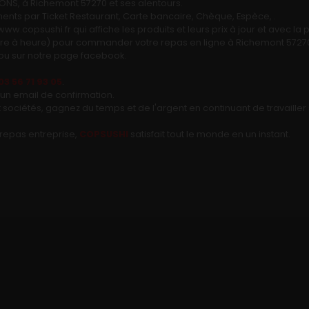
S, à Richemont 57270 et ses alentours.
nts par Ticket Restaurant, Carte bancaire, Chèque, Espèce, .
www.copsushi.fr qui affiche les produits et leurs prix à jour et avec l
Ouvre à heure) pour commander votre repas en ligne à Richemont 572
e ou sur notre page facebook.
03 56 71 93 05
.
un email de confirmation.
t sociétés, gagnez du temps et de l'argent en continuant de travaille
 repas entreprise,
COPSUSHI
satisfait tout le monde en un instant.