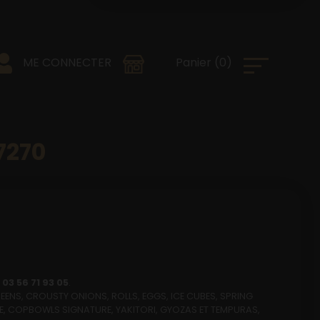
0
)
Panier
(
ME CONNECTER
7270
o
03 56 71 93 05
.
EENS, CROUSTY ONIONS, ROLLS, EGGS, ICE CUBES, SPRING
RTE, COPBOWLS SIGNATURE, YAKITORI, GYOZAS ET TEMPURAS,