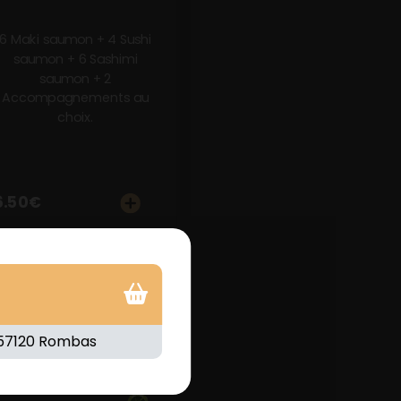
6 Maki saumon + 4 Sushi
saumon + 6 Sashimi
saumon + 2
Accompagnements au
choix.
6.50
€