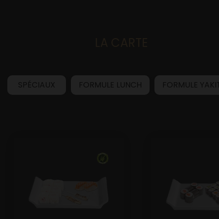
LA CARTE
Accueil
SPÉCIAUX
FORMULE LUNCH
FORMULE YAKI
Allergènes
Charte Qualité
C.G.V
Contact
Mentions Légales
Mobile
Mon Compte