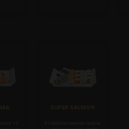
IMA
SUPER SALMON
vocat + 3
6 California saumon avocat