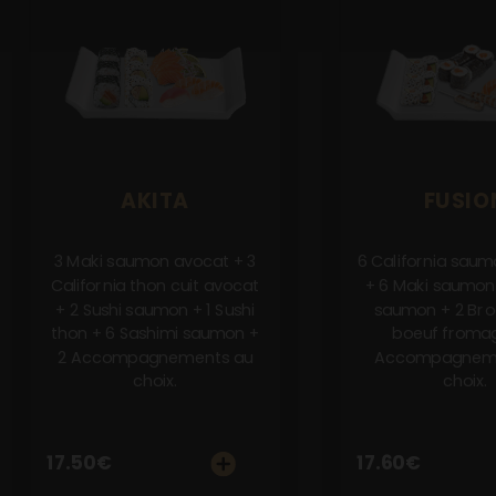
AKITA
FUSIO
3 Maki saumon avocat + 3
6 California sau
California thon cuit avocat
+ 6 Maki saumon 
+ 2 Sushi saumon + 1 Sushi
saumon + 2 Bro
thon + 6 Sashimi saumon +
boeuf fromag
2 Accompagnements au
Accompagneme
choix.
choix.
17.50
€
17.60
€