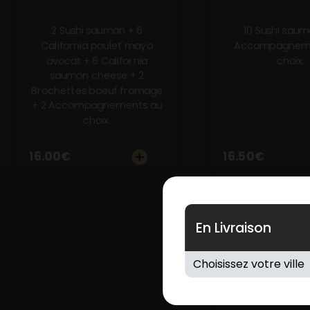
2 Sushi saumon + 6
10 Sushi saum
California poulet mayo
Accompagneme
avocat + 6 California
choix.
saumon cheese + 2
Brochettes boeuf fromage
+ 2 Accompagnements au
choix.
16.00
€
16.50
€
En Livraison