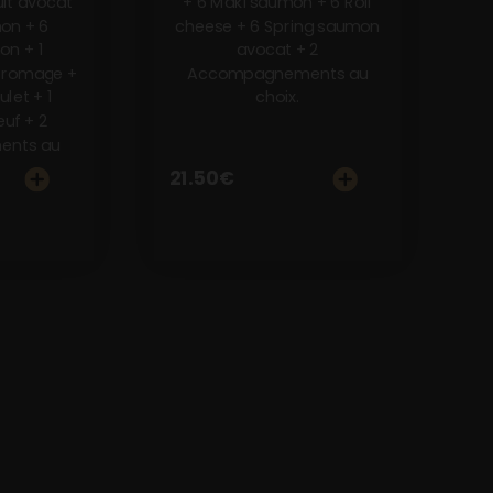
uit avocat
+ 6 Maki saumon + 6 Roll
mon + 6
cheese + 6 Spring saumon
on + 1
avocat + 2
fromage +
Accompagnements au
let + 1
choix.
uf + 2
nts au
21.50
€