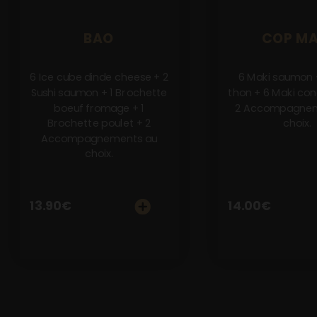
Notre Restaurant
BAO
COP MA
Zones de Livraison
6 Ice cube dinde cheese + 2
6 Maki saumon 
Sushi saumon + 1 Brochette
thon + 6 Maki co
boeuf fromage + 1
2 Accompagnem
Brochette poulet + 2
choix.
Accompagnements au
choix.
13.90
€
14.00
€