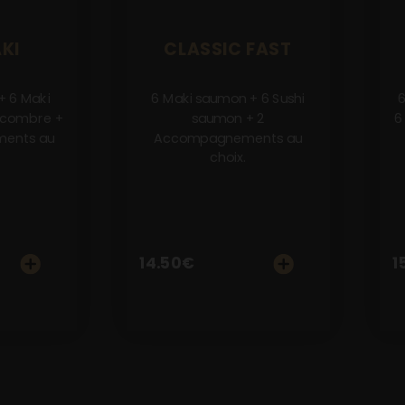
KI
CLASSIC FAST
+ 6 Maki
6 Maki saumon + 6 Sushi
6
ncombre +
saumon + 2
6
ents au
Accompagnements au
choix.
14.50
€
1