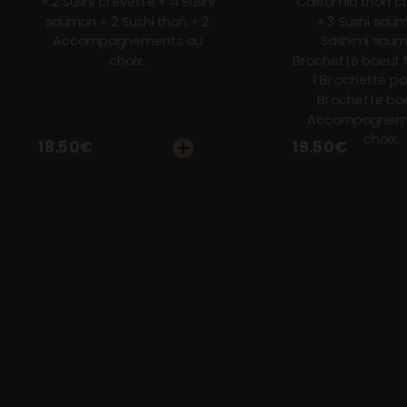
+ 2 Sushi crevette + 4 Sushi
California thon c
saumon + 2 Sushi thon + 2
+ 3 Sushi sau
Accompagnements au
Sashimi saum
choix.
Brochette boeuf 
1 Brochette pou
Brochette boe
Accompagneme
choix.
18.50
€
19.50
€