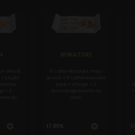
N
NIWATORI
mon avocat
6 California poulet mayo
+ 2 Sushi
avocat + 6 California poulet
chettes
pané + 4 Finger + 2
d
e + 2
Accompagnements au
+
nts au
choix.
17.60
€
1