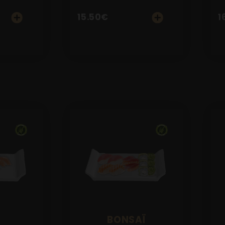
15.50
€
1
BONSAÏ