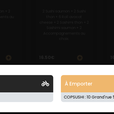
on + 2
2 Sushi saumon + 2 Sushi
nts au
thon + 6 Roll avocat
cheese + 2 Sashimi thon + 2
Sashimi saumon + 2
Accompagnements au
choix.
16.50
€
1
À Emporter