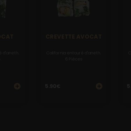
OCAT
CREVETTE AVOCAT
é d'aneth.
California entouré d'aneth.
C
s
6 Pièces
5.90
€
5