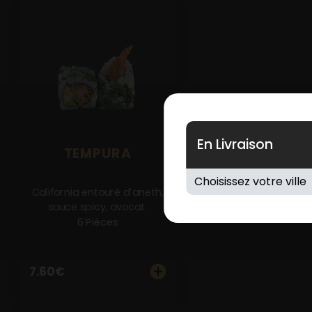
En Livraison
TEMPURA
California entouré d’aneth,
sauce spicy, avocat.
6 Pièces
7.60
€