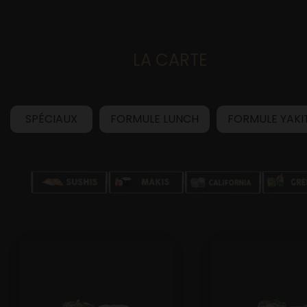
LA CARTE
Accueil
SPÉCIAUX
FORMULE LUNCH
FORMULE YAKI
Allergènes
Charte Qualité
C.G.V
Contact
Mentions Légales
Mobile
Mon Compte