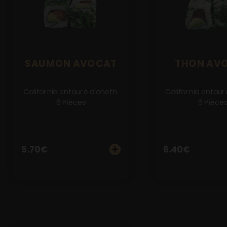
Notre Restaurant
Zones de Livraison
SAUMON AVOCAT
THON AV
California entouré d'aneth.
California entour
6 Pièces
6 Pièce
5.70
€
6.40
€