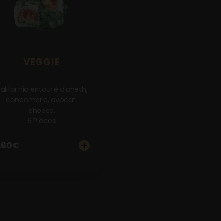
VEGGIE
alifornia entouré d'aneth,
concombre, avocat,
cheese.
6 Pièces
.60
€